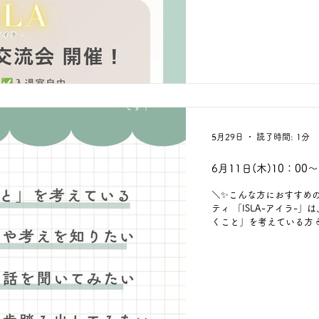
と思っている方も、 今働
なたでもお待ちしています
で、 ぜひ気軽に来てくだ
「ISLA-アイラ-」のリ
5月29日
読了時間: 1分
6月11日(木)10：0
＼✨こんな方におすすめの
ティ 「ISLA-アイラ-
くこと」を考えている方 
いろんな価値観や人と出
いてみたい方 ☕一歩踏み
ど、聞くだけなら という
「ISLA-アイラ-」は、 “ちゃんとし
きることを大切にしています
催💡 現在参加メンバー
軽にご登録ください🌸 ☞