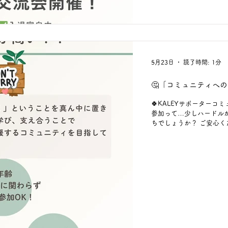
コミュニティを目指してい
「ISLA-アイラ-」のリ
もアクセ
5月23日
読了時間: 1分
🤔「コミュニティへ
🍀KALEYサポーターコミ
参加って…少しハードルが
ちでしょうか？ ご安心くだ
ラ-」では、 働いている
方も。 これからを模索中
してご参加いただけます
けない、という場ではあ
っていただけます🌸 あ
ー登録は、 プロフィールT
URLや画像内の二次元コードか
type.com/p/?p=3aVm
#福島県郡山市 #ISLA 