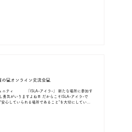
ったという声も多く、 あたたかなつながりが生まれた
てみる。やってみる。挑戦してみる。 そんな小さな一
える場を、 これからも皆さんと一緒に育てていきま
」 「誰かとつながりたい」 「安心して自分らしくいら
方は、ぜひISLAへ☺ リアル交流会 ✨8/6㈭開催予定
はプロフィールTOPの「ISLA-アイラ-」のリンクか
の二次元コードからもご登録
開催の💻オンライン交流会💻
コミュニティ 「ISLA-アイラ-」 新たな場所に参加す
勇気がいりますよね🚪 だからこそISLA-アイラ-で
ックオフとなる、 6月11日㈭10:00～開催の 💻オンライ
ミュニティ立ち上げの想いや活動の紹介 後半に メンバー
☕ 会議のような堅い場ではなく、 「最近気にな
✨ もちろん、聞くだけ👂参加もOK◎ これから働こう