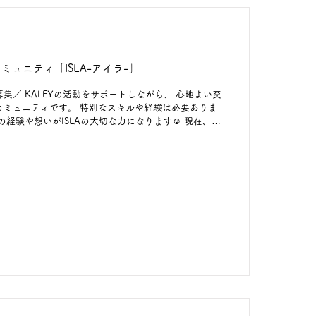
コミュニティ「ISLA-アイラ-」
集／ KALEYの活動をサポートしながら、 心地よい交
コミュニティです。 特別なスキルや経験は必要ありま
の経験や想いがISLAの大切な力になります☺ 現在、6
催に向けメンバーを募集中です。 オンライン交流会で
動内容の紹介や、メンバー参加型の企画会議も開催予
みたい」という方も、ぜひご登録ください☆ ☞新規メ
ルTOPの「ISLA-アイラ-」のリンクへ☺ また、下記
からもアクセスできます♬ https://select-
iPEldac #ケイリーパートナーズ #kaleypartners #自社PR
#アイラ #コミュニティメンバー募集 #交流の場 #学びの
ながり