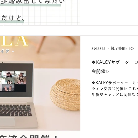
イラ-」のリンクへ☺ ま
できます♬ https://select
5月25日
読了時間: 1分
🍀KALEYサポーター
会開催✨
🍀KALEYサポーターコミュニ
ライン交流会開催✨ これから仕事を始
年齢やキャリアに関係なく
オフイベントでは、 前半に 💚コミュニティを立ち上げた想い 💚これか
場にしていきたいか などを運営からご紹介し、 後半は、 参加メンバー同士が交
流できる時間を予定しています😊 交
と」 「やってみたい、学んでみたいこと」 
け」など、 まずは話し
います◎ もちろん、聞くだけ参加もOK👌 無
ません🍀 “積極的に話せる人だけの場”