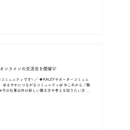
いている方も、 今は働くことから離れている方も、 ど
🌷 “ちょっと参加してみようかな”と思ったタイミング
さいね☺️ ☞新規メンバー登録は、 プロフィールTOPの
ンクへ☺ また、下記のURLや画像内の二次元コードから
0～オンラインの交流会を開催💡
コミュニティです✨／ 🍀KALEYサポーターコミュニ
」は、ゆるやかにつながるコミュニティ🌿 ☕これから「働
☕今の仕事以外の新しい働き方や考えを知りたい方 ☕
会ってみたい方 ☕同じように頑張っている人の話を聞
出してみたいという気持ちの方 ☕話すのは苦手だけ
方 ☕コミュニティが少し気になっているという方
なきゃ”よりも、 それぞれのペースで参加で
◎ 6月11日(木)10：00～オンラインの交流会を開
を募集中です！ 「聞くだけ参加」も大歓迎☺️ どうぞお気
新規メンバー登録は、 プロフィールTOPの「ISLA-ア