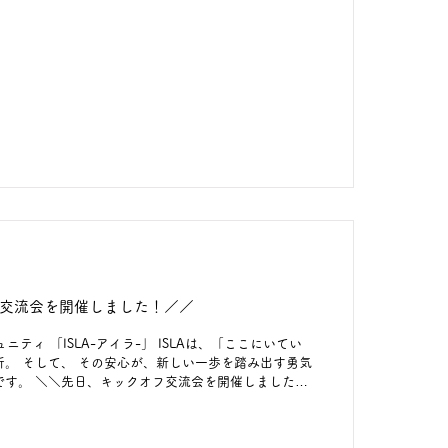
川市民交流センター tette ルーム3-3 🕊️ 出入
ご持参ください 💰 参加費無料 ISLAは、 「ここにいて
場所。 その安心が、新しい一歩を踏み出す勇気につな
あなたのペースで、気軽に遊びに来てください🍀 事前
おります😊 プロフィールTOPの「ISLA-アイラ-」
次元コードよりご登録ください✨ https://select-
PEldac #ケイリーパートナーズ #kaleypartners #ISLA #
交流会を開催しました！／／
ュニティ 「ISLA-アイラ-」 ISLAは、「ここにいてい
。 そして、 その安心が、新しい一歩を踏み出す勇気
です。 ＼＼先日、キックオフ交流会を開催しました！
所だった」 「新しいことにチャレンジしたくなった」
な嬉しい声をたくさんいただきました✨ アンケートで
全員が「満足」または「やや満足」と回答。 「参加者