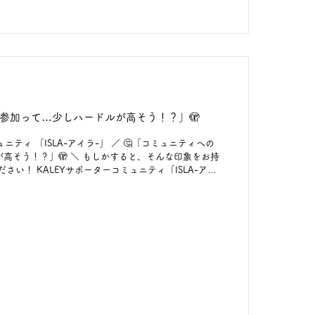
ます🌷 ☞新規メンバー登録は、 プロフィールTOPの
ンクへ☺ また、下記のURLや画像内の二次元コードから
の参加って…少しハードルが高そう！？」🫣
ュニティ 「ISLA-アイラ-」 ／ 🤔「コミュニティへの
高そう！？」🫣 ＼ もしかすると、そんな印象をお持
さい！ KALEYサポーターコミュニティ「ISLA-アイ
方も、これから働きたい方も。 今は仕事をしていない
の方も。 年齢やキャリアに関わらず、 どなたでも安心
。 また、毎回積極的に参加したり、発言しなければい
りません。 あなたの心地よいペースでと距離感で関わ
なたのご参加を心よりお待ちしています！ ☞新規メンバ
OPの「ISLA-アイラ-」のリンクへ☺ また、下記の
らもアクセスできます♬ https://select-
iPEldac #ケイリーパートナーズ #kaleypartners #自社PR
#アイラ #コミュニティメンバー募