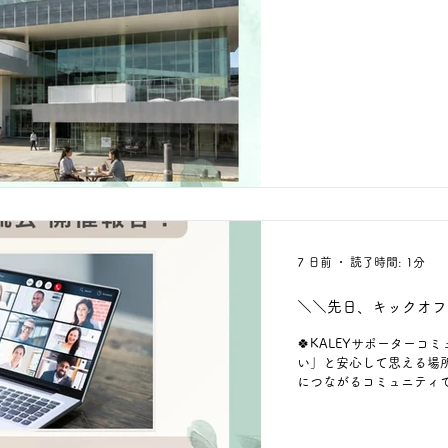
日（木）10:00～12:00 📍 須賀
り自由 🥤 お飲み物は各自
いい」と安心して思える
がるコミュニティです。 
のメンバー登録をお願いして
のリンク、 または画像内の二
type.com/p/?p=3aVmi
コミュ
7 日前
読了時間: 1分
＼＼先日、キックオフ
🍀KALEYサポーターコミ
い」と安心して思える場所
につながるコミュニティ
／／ 「安心して話せる場
「また参加したい」 そん
は、回答してくださった