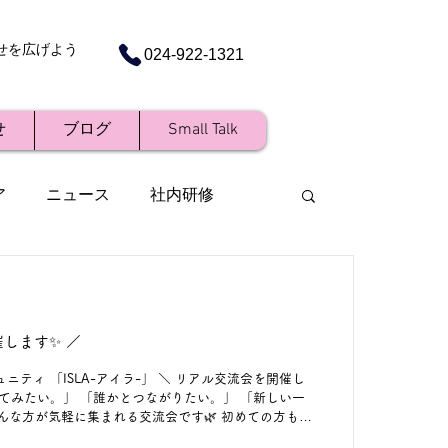
せを広げよう
024-922-1321
せ
ブログ
Small Talk
ア
ニュース
社内研修
します✨ ／
ュニティ 「ISLA-アイラ-」 ＼ リアル交流会を開催し
してみたい。」 「誰かとつながりたい。」 「新しい一
んな方が気軽に集まれる交流会です🌿 初めての方も、
や職業は問いません。 お子様連れも大歓迎！ 📅 8月6