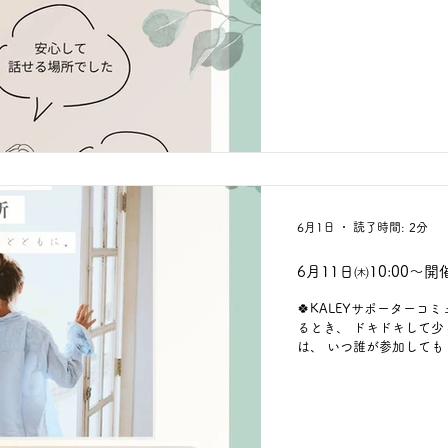
同士の交流」が印象に残
時間となりました。 話し
歩を、お互いに応援し合
す。 「何か始めてみたい
れる場所がほしい」 そんな
です✨ ☞新規メンバー登録
ら！ 下記URLや画像内
6月1日
読了時間: 2分
6月11日㈭10:00～
🍀KALEYサポーター
るとき、 ドキドキして少し
は、 いつ誰が参加しても “安心していられる場所であること”を大切にしていま
す🌿 ISLA-アイラ-のキ
ン交流会💻 前半は コ
参加型の気負わない交流タイム
っていること」や 「なぜ参加してみようと思ったか」など、 自然に話せる時間
にできたらと思っています