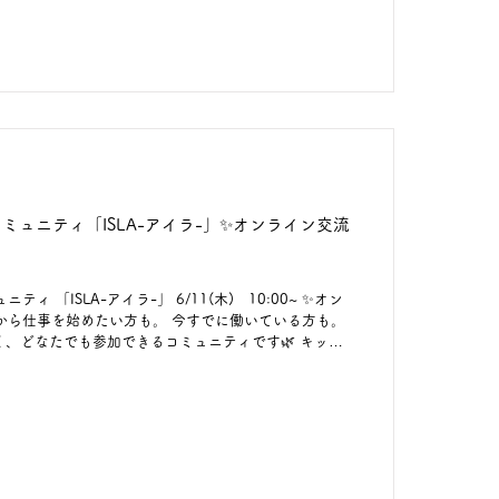
た、下記のURLや画像内の二次元コードからもアクセス
-type.com/p/?p=3aVmiPEldac ✅ #ケイリー
コミュニティ「ISLA-アイラ-」✨オンライン交流
ティ 「ISLA-アイラ-」 6/11(木) 10:00~ ✨オン
めたい方も。 今すでに働いている方も。
、どなたでも参加できるコミュニティです🌿 キック
らどんな
流タイムでは、 「最近気になっているこ
「参加してみようと思ったきっか
やすいテーマから、ゆるやかにお話しできればと思って
理に発言をお願いすることはあり
ではなく、 あなたのペースで参加できる