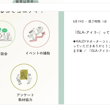
5月19日
読了時間: 1分
「ISLA-アイラ-」
🍀KALEYサポーターコミ
っていただきありがとうござ
ます🎤 ／ 「ISLA-
⇒「働く」ということを
うことで 一人ひとりの自
活動内容> ☕ 茶話会 📖 
イベント補助 など 現在
スキルや経験は必要あり
交流会をはじめ、メンバ
話会」も計画中です♬ ど
ルTOPの「ISLA-アイ
ードからもアクセスできます♬ htt