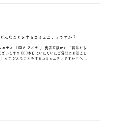
ってどんなことをするコミュニティですか？
ュニティ 「ISLA-アイラ-」 発表直後から ご興味をも
います☺ 💁🏽‍♀️本日はいただいたご質問にお答えし
アイラ-」って どんなことをするコミュニティですか？ ＼
真ん中に置きながら活動し、 つながり、学び、支え合
己決定を応援するコミュニティを目指しています。 <
ミニセミナー 💬 意見交換 📝 アンケート・取材協力 🎪
上記のような活動を予定していますが、 いずれも特別な
ませんのでご安心ください☆ また6月開催のオンライン
ーのみなさんと 一緒に考える「企画会議」や「出張茶
うぞお楽しみに！ ☞新規メンバー登録は、 プロフィー
ラ-」のリンクへ☺ また、下記のURLや画像内の二次元コ
ps://select-type.com/p/?p=