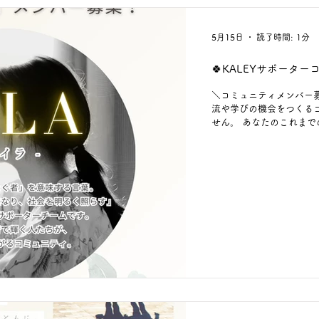
5月15日
読了時間: 1分
🍀KALEYサポーター
＼コミュニティメンバー募
流や学びの機会をつくる
せん。 あなたのこれまで
月のオンライン交流会開
は、 コミュニティの活
定！ 「まずは話を聞いて
ンバー登録は、 プロフィー
のURLや画像内の二次元コード
type.com/p/?p=3aVm
#福島県郡山市 #ISLA 
ある暮らし #心地よいつ