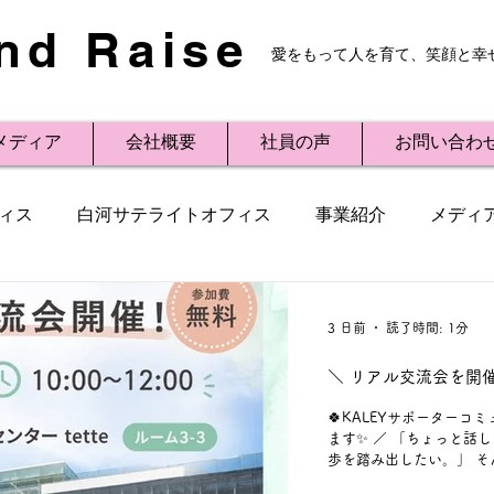
nd Raise
愛をもって人を育て、笑顔と幸
メディア
会社概要
社員の声
お問い合わ
ィス
白河サテライトオフィス
事業紹介
メディ
Small Talk
ビジネス用語
講演
3 日前
読了時間: 1分
＼ リアル交流会を開催
🍀KALEYサポーターコミ
ます✨ ／ 「ちょっと話
歩を踏み出したい。」 そ
お一人でも大歓迎😊 年齢