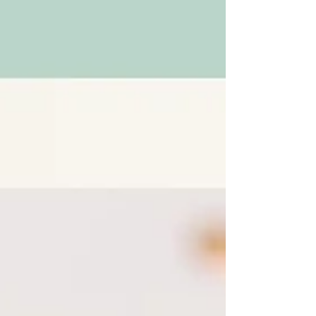
いという気持ちの方 ☕話すのは苦手だけど、聞くだけなら
という方 ☕コミュニティが少し気になっているという方
「ISLA-アイラ-」は、 “ちゃんとしなきゃ”よりも、 それぞ
れのペースで参加できることを大切にしています◎ 6月11
日(木)10：00～オンラインの交流会を開催💡 現在参加メン
バーを募集中です！ 「聞くだけ参加」も大歓迎☺️ どうぞお
気軽にご登録ください🌸 ☞新規メンバー登録は、 プロフィ
ールTOPの「ISLA-アイラ-」のリンクへ☺ また、下記の
URLや画像内の二次元コードからもアクセスできます♬
https://select-type.com/p/?p=3aVmiPEldac ✅ #ケイリー