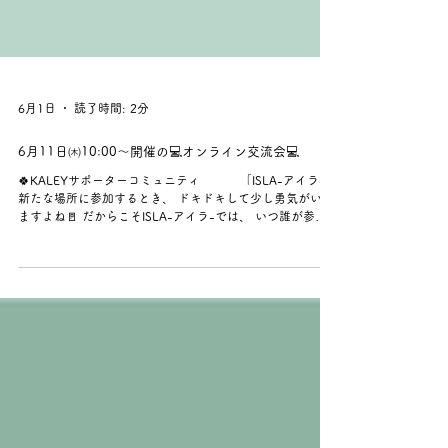
6月1日
読了時間: 2分
6月11日㈭10:00～開催の💻オンライン交流会💻
🍀KALEYサポーターコミュニティ 「ISLA-アイラ-」
新たな場所に参加するとき、 ドキドキして少し勇気がいり
ますよね🚪 だからこそISLA-アイラ-では、 いつ誰が参加
しても “安心していられる場所であること”を大切にしてい
ます🌿 ISLA-アイラ-のキックオフとなる、 6月11日㈭
10:00～開催の 💻オンライン交流会💻 前半は コミュニティ
立ち上げの想いや活動の紹介 後半に メンバー参加型の気負
わない交流タイム☕ 会議のような堅い場ではなく、 「最近
気になっていること」や 「なぜ参加してみようと思った
か」など、 自然に話せる時間にできたらと思っています✨
もちろん、聞くだけ👂参加もOK◎ これから働こうと思って
いる方も、 今働いている方も、 今は働くことから離れてい
る方も、 どなたでもお待ちしています🌷 “ちょっと参加し