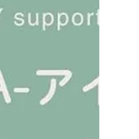
てみようかな”と思ったタイミングで、 ぜひ気軽に来てくだ
さいね☺️ ☞新規メンバー登録は、 プロフィールTOPの
「ISLA-アイラ-」のリンクへ☺ また、下記のURLや画像内
の二次元コードから