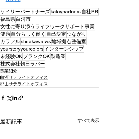
ケイリーパートナーズ
kaleypartners
自社PR
福島県
白河市
女性に寄り添うライフワークサポート事業
健康
自分らしく働く
自己決定
つながり
カラフル
shirakawalws
地域拠点整備室
yourstoryyourcolors
インターンシップ
未経験OK
ブランクOK
製造業
株式会社朝日ラバー
事業紹介
白河サテライトオフィス
郡山サテライトオフィス
すべて表示
最新記事