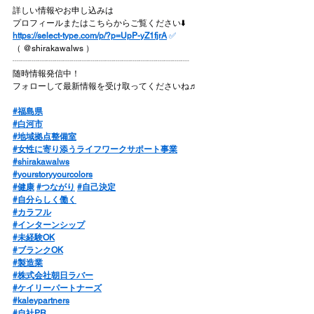
詳しい情報やお申し込みは
プロフィールまたはこちらからご覧ください⬇️
https://select-type.com/p/?p=UpP-yZ1fjrA
✅
（ @shirakawalws ）
┈┈┈┈┈┈┈┈┈┈┈┈┈┈┈┈┈┈┈┈┈
随時情報発信中！
フォローして最新情報を受け取ってくださいね♬
#福島県
#白河市
#地域拠点整備室
#女性に寄り添うライフワークサポート事業
#shirakawalws
#yourstoryyourcolors
#健康
#つながり
#自己決定
#自分らしく働く
#カラフル
#インターンシップ
#未経験OK
#ブランクOK
#製造業
#株式会社朝日ラバー
#ケイリーパートナーズ
#kaleypartners
#自社PR