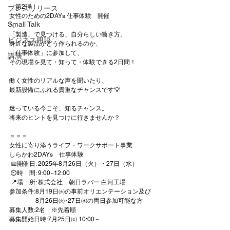
　第2弾！
プレスリリース
女性のための2DAYs 仕事体験　開催
Small Talk
＼
「製造」で見つける、自分らしい働き方。
ビジネス用語
身近な製品がどう作られるのか、
「仕事体験」に参加して、
講演
その現場を見て・知って・体験できる2日間！
働く女性のリアルな声を聞いたり、
最新設備にふれる貴重なチャンスです💡
迷っている今こそ、知るチャンス。
将来のヒントを見つけに行きませんか？
＝＝＝　
女性に寄り添うライフ・ワークサポート事業
しらかわ2DAYs　仕事体験
 📅開催日: 2025年8月26日（火）・27日（水）
 ⏲時　間: 9:00~12:00
 📍場　所: 株式会社　朝日ラバー 白河工場
参加条件:8月19日㈫の事前オリエンテーション及び
　　　　 8月26日㈫･27日㈬の両日参加可能な方
募集人数:2名　※先着順
募集開始日時:7月25日㈮ 10:00～