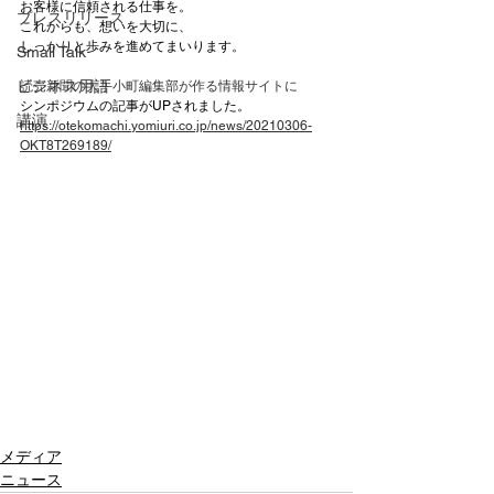
お客様に信頼される仕事を。
プレスリリース
これからも、想いを大切に、
しっかりと歩みを進めてまいります。
Small Talk
ビジネス用語
読売新聞の大手小町編集部が作る情報サイトに
シンポジウムの記事がUPされました。
講演
https://otekomachi.yomiuri.co.jp/news/20210306-
OKT8T269189/
メディア
ニュース