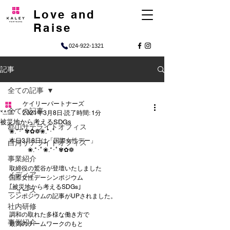
Love and
Raise
024-922-1321
記事
全ての記事
ケイリーパートナーズ
全ての記事
2021年3月8日
読了時間: 1分
被災地から考えるSDGs
郡山サテライトオフィス
❀.*･ﾟ✾✿❁︎❀.*･ﾟ
本日3月8日は「国際女性デー」
白河サテライトオフィス
　　　❀.*･ﾟ❀.*･ﾟ✾✿❁︎
事業紹介
取締役の鷲谷が登壇いたしました
メディア
国際女性デーシンポジウム
｢被災地から考えるSDGs｣
ニュース
シンポジウムの記事がUPされました。
社内研修
調和の取れた多様な働き方で
事例紹介
最高のチームワークのもと