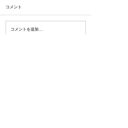
コメント
コメントを追加…
R8年度白河市キャリアサ
＼12市町村内に
ポート事業『わたしのこ
は支社・事業所
れからを、白河で見つけ
企業の皆様／
る』
会社概要
メディア