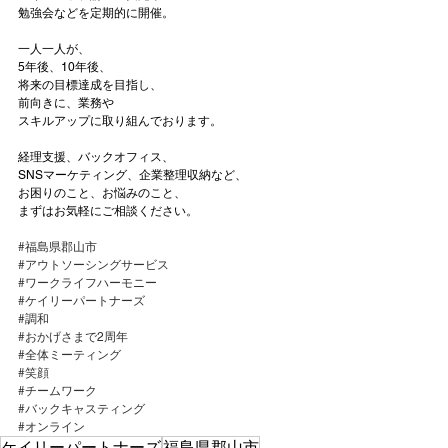
勉強会などを定期的に開催。
一人一人が、
5年後、10年後、
将来の目標達成を目指し、
前向きに、業務や
スキルアップに取り組んでおります。
経理支援、バックオフィス、
SNSマーケティング、企業整理収納など、
お困りのこと、お悩みのこと、
まずはお気軽にご相談ください。
#福島県郡山市
#アウトソーシングサービス
#ワークライフハーモニー
#ケイリーパートナーズ
#調和
#おかげさまで2周年
#全体ミーティング
#笑顔
#チームワーク
#バックキャスティング
#オンライン
ケイリーパートナーズ
福島県郡山市