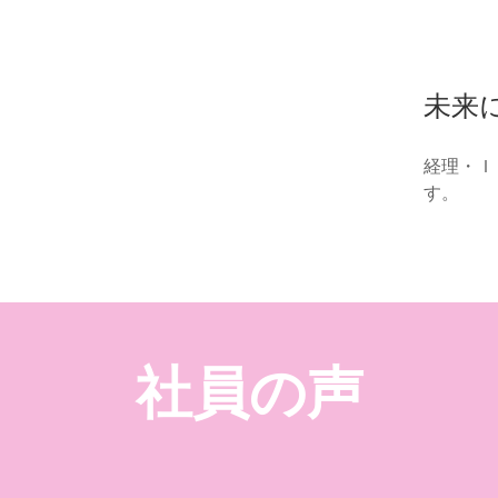
未来
経理・Ｉ
す。
社員の声