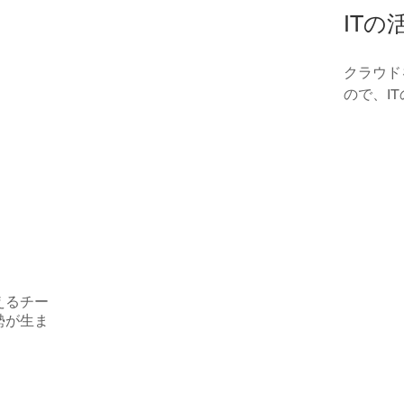
ITの
クラウド
ので、I
えるチー
勢が生ま