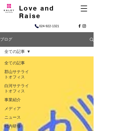
Love and
Raise
024-922-1321
ブログ
全ての記事
全ての記事
郡山サテライ
トオフィス
白河サテライ
トオフィス
事業紹介
メディア
ニュース
社内研修