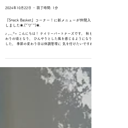
2024年10月22日
読了時間: 1分
『Snack Basket』コーナー！に新メニューが仲間入り
しました❀.(*´▽`*)❀.
♪ 𓈒𓂃꙳⋆ こんにちは！ ケイリーパートナーズです。 秋も終
わりの頃となり、 ひんやりとした風を感じるようになりま
した。 季節の変わり目は体調管理に 気を付けたいですね🤧
🌀 健康維持を目標に、オフィスに常備している 『Snack
Basket』コーナー！に...