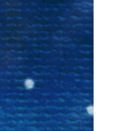
社内研修
事例紹介
プレスリリ
ース
Small Talk
ビジネス用
語
講演