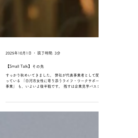
2025年10月1日
読了時間: 3分
【Small Talk】その先
すっかり秋めいてきました。 弊社が代表事業者として関わ
っている 「白河市女性に寄り添うライフ・ワークサポート
事業」 も、いよいよ後半戦です。 残すは企業見学バスツア
ーとライフワークフェスタのみ。 働くこと、暮らすこと、
そして私のこと。 SNSやチラシで見かけて、ふと心が動く
瞬間があったら それは自分へのサインかもしれません。