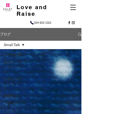
Love and
Raise
024-922-1321
ブログ
Small Talk
全ての記事
郡山サテラ
イトオフィ
ス
白河サテラ
イトオフィ
ス
事業紹介
メディア
ニュース