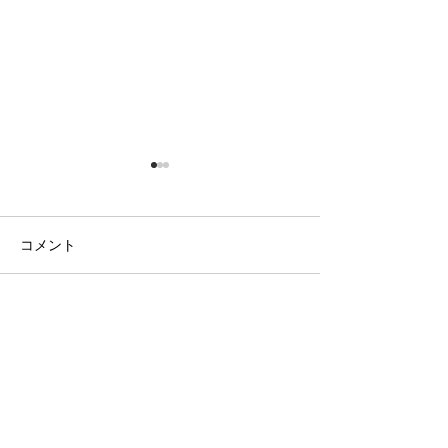
コメント
コメントを追加…
＼ リアル交流会を開催し
＼＼先日、キッ
ます✨ ／
流会を開催しま
／