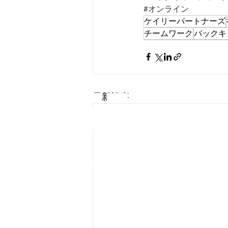
#オンライン
ケイリーパートナーズ
チームワーク
バックキ
会社概要
最新記事
​個
誰もが自分ら
株式会社ケイ
〒963-88
Tel: 024-92
© 2021 