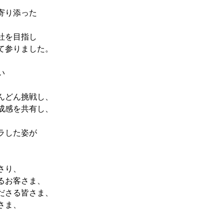
寄り添った
社を目指し
て参りました。
い
んどん挑戦し、
成感を共有し、
ラした姿が
。
さり、
るお客さま、
ださる皆さま、
さま、