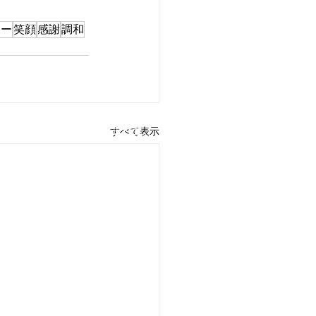
ニー
笑顔
感謝
調和
用情報
​お問い合わせ
すべて表示
ＤＸ戦略
を提供しています。