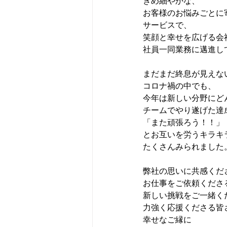
きめ細やかな、
お客様のお悩みごとに
サービスで、
笑顔と幸せを広げる会
社員一同業務に邁進し
まだまだ終息が見えな
コロナ禍の中でも、
今年は新しい分野にど
チームでやり遂げた達
「また頑張ろう！！」
とお互いを労うキラキ
たくさんみられました
弊社の思いに共感くだ
お仕事をご依頼くださ
新しい挑戦をご一緒く
力強く応援くださる皆
幸せなご縁に