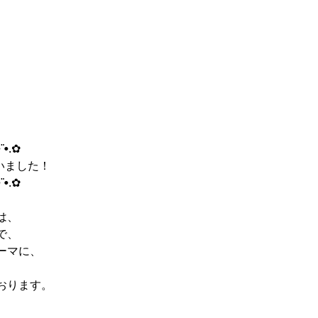
•¨•.✿
した！     
.✿               
は、
で、
ーマに、
、
おります。