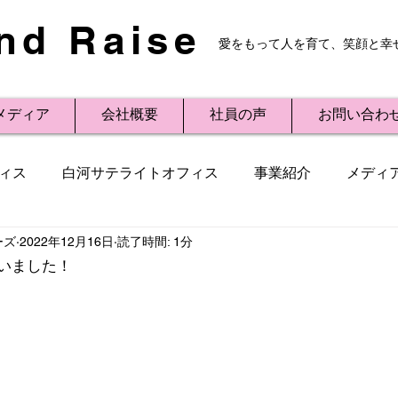
nd Raise
愛をもって人を育て、笑顔と幸
メディア
会社概要
社員の声
お問い合わ
ィス
白河サテライトオフィス
事業紹介
メディ
ーズ
2022年12月16日
読了時間: 1分
レスリリース
Small Talk
ビジネス用語
講演
いました！