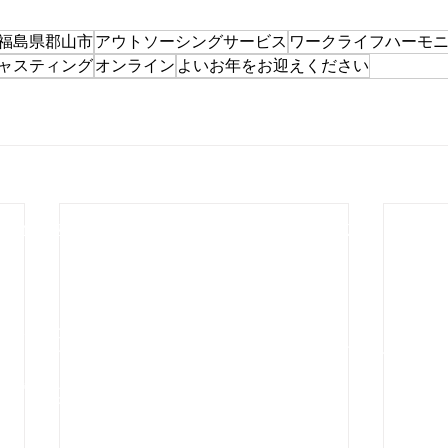
福島県郡山市
アウトソーシングサービス
ワークライフハーモ
ャスティング
オンライン
よいお年をお迎えください
メディア
サービス
事例紹介
採
人情報保護方針
​情報セキュリティ基本方針
しい調和で働き、社会とつながっている未来を目指して。
リーパートナーズは、人材不足に悩む企業へ、新しい形のアウトソーシング
52 福島県郡山市台新１丁目31-9 山一ビル106
2-1321
info@kaley.co.jp
KALEY PARTNERS Co., Ltd. ｜