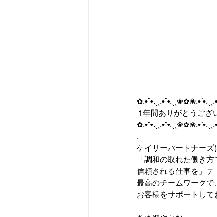
✿.•¨•.¸¸.•¨•.¸¸❀✿❀.•¨•.¸¸.
 1年間ありがとうございま
✿.•¨•.¸¸.•¨•.¸¸❀✿❀.•¨•.¸¸.•¨•
.
ケイリーパートナーズ
「調和の取れた働き方
信頼される仕事を」テ
最高のチームワークで
お客様をサポートして