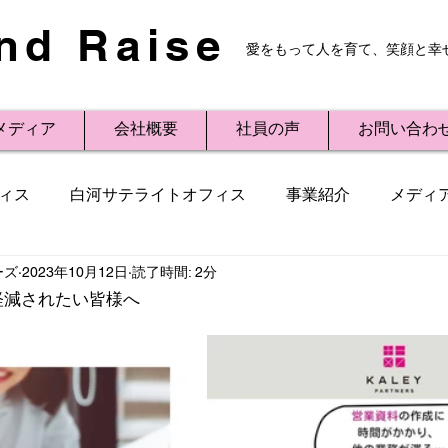
nd Raise
愛をもって人を育て、笑顔と幸
メディア
会社概要
社員の声
お問い合わ
ィス
白河サテライトオフィス
事業紹介
メディ
ーズ
2023年10月12日
読了時間: 2分
レスリリース
Small Talk
ビジネス用語
講演
軽減されたい皆様へ