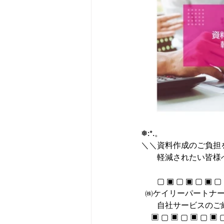
‎❅:*.。 
＼＼資料作成のご負担
　　軽減されたい皆様
　　▢ ▣ ▢ ▣ ▢ ▣ ▢
  ㈱ケイリーパートナ
　　自社サービスのご
　 ▣ ▢ ▣ ▢ ▣ ▢ ▣ 