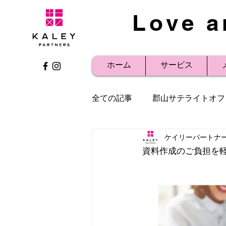
Love a
ホーム
サービス
全ての記事
郡山サテライトオフ
ケイリーパートナ
社内研修
事例紹介
プ
資料作成のご負担を