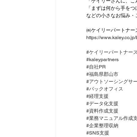
「ケイリーさんに、こ
「まずは何から手をつ
などの小さなお悩み・
㈱ケイリーパートナー
https://www.kaley.co.jp/
#ケイリーパートナー
#kaleypartners
#自社PR
#福島県郡山市
#アウトソーシングサ
#バックオフィス
#経理支援
#データ化支援
#資料作成支援
#業務マニュアル作成
#企業整理収納
#SNS支援