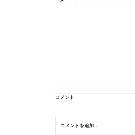
​個
誰もが自分ら
株式会社ケイ
〒963-88
Tel: 024-92
© 2021 
コメント
コメントを追加…