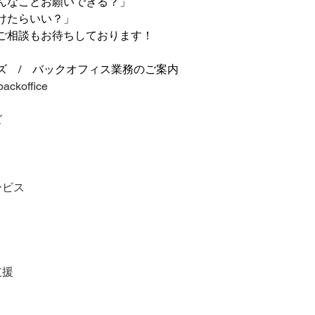
んなことお願いできる？」
けたらいい？」
ご相談もお待ちしております！
ズ　/　バックオフィス業務のご案内
backoffice
ズ
ービス
支援