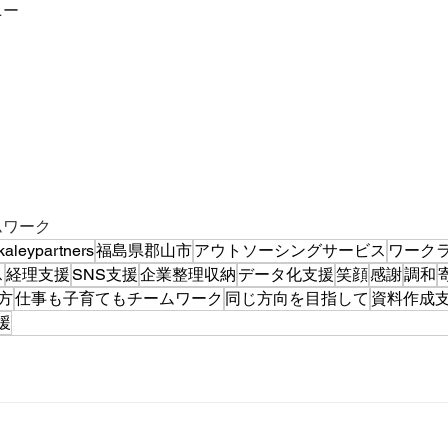
ニー
ムワーク
kaleypartners
福島県郡山市
アウトソーシングサービス
ワーク
ス
経理支援
SNS支援
企業整理収納
データ化支援
笑顔
感謝
調和
方
仕事も子育てもチームワーク
同じ方向を目指して
資料作成
援
メディア
サービス
事例紹介
採