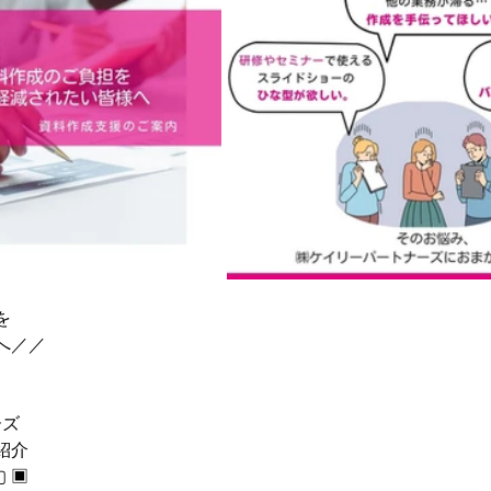
を
へ／／
ーズ
紹介
▢ ▣