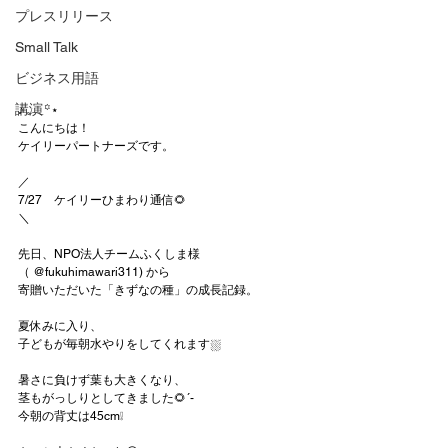
プレスリリース
Small Talk
ビジネス用語
講演
‎♪ 𓈒𓂃꙳⋆
こんにちは！
ケイリーパートナーズです。
／
7/27　ケイリーひまわり通信🌻
＼
先日、NPO法人チームふくしま様
（ @fukuhimawari311) から
寄贈いただいた「きずなの種」の成長記録。
夏休みに入り、
子どもが毎朝水やりをしてくれます⛆
暑さに負けず葉も大きくなり、
茎もがっしりとしてきました🌻´-
今朝の背丈は45cm❕