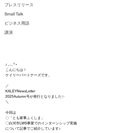
プレスリリース
Small Talk
ビジネス用語
講演
♪ 𓈒𓂃꙳⋆
こんにちは！
ケイリーパートナーズです。
／
KALEYNewsLetter
2025Autumn号が発行となりました✨
＼
今回は
〇「とも家事ふくしま」
〇白河市LWS事業でのインターンシップ実施
について記事でご紹介しています♪