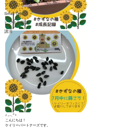
プレスリリース
Small Talk
ビジネス用語
講演
‎♪ 𓈒𓂃꙳⋆
こんにちは！
ケイリーパートナーズです。