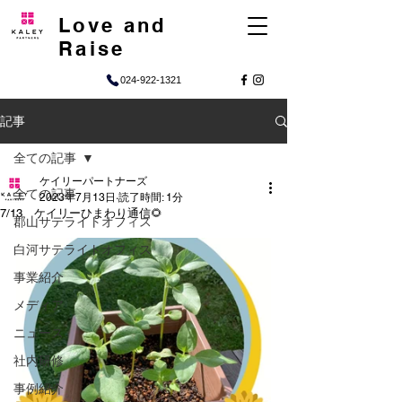
Love and
Raise
024-922-1321
記事
全ての記事
ケイリーパートナーズ
全ての記事
2023年7月13日
読了時間: 1分
7/13 ケイリーひまわり通信🌻
郡山サテライトオフィス
白河サテライトオフィス
事業紹介
メディア
ニュース
社内研修
事例紹介