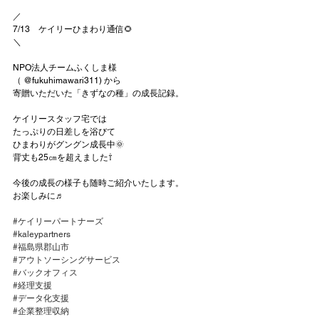
／
7/13　ケイリーひまわり通信🌻
＼
NPO法人チームふくしま様
（ @fukuhimawari311) から
寄贈いただいた「きずなの種」の成長記録。
ケイリースタッフ宅では
たっぷりの日差しを浴びて
ひまわりがグングン成長中🌞
背丈も25㎝を超えました⇧
今後の成長の様子も随時ご紹介いたします。
お楽しみに♬
#ケイリーパートナーズ
#kaleypartners
#福島県郡山市
#アウトソーシングサービス
#バックオフィス
#経理支援
#データ化支援
#企業整理収納