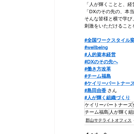
「人が輝くことと、経
「DXのその先の、本
そんな皆様と横で学び
刺激をいただけること
#全国ワークスタイル
#wellbeing
#人的資本経営
#DXのその先へ
#働き方改革
#チーム福島
#ケイリーパートナー
#島田由香
 さん
#人が輝く組織づくり
ケイリーパートナーズ
チーム福島
人が輝く組
郡山サテライトオフィス