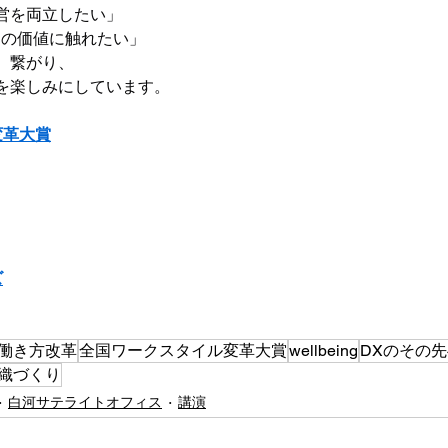
営を両立したい」
当の価値に触れたい」
、繋がり、
を楽しみにしています。
変革大賞
ズ
働き方改革
全国ワークスタイル変革大賞
wellbeing
DXのその
織づくり
白河サテライトオフィス
講演