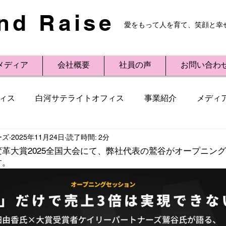
nd Raise
愛をもって人を育て、笑顔と幸
メディア
会社概要
社員の声
お問い合わ
ィス
白河サテライトオフィス
事業紹介
メディ
ーズ
2025年11月24日
読了時間: 2分
レスリリース
Small Talk
ビジネス用語
講演
革大賞2025全国大会にて、弊社代表の鷲谷がオープニン
す。