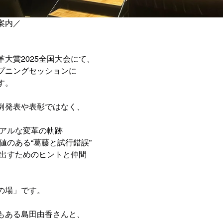
案内／
）
大賞2025全国大会にて、
プニングセッションに
す。
例発表や表彰ではなく、
リアルな変革の軌跡
価値のある“葛藤と試行錯誤”
み出すためのヒントと仲間
の場」です。
もある島田由香さんと、