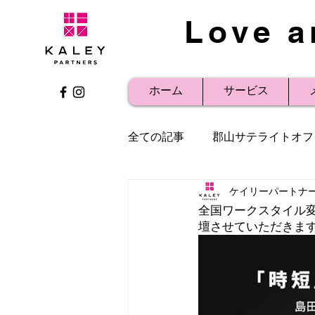
Love a
ホーム
サービス
全ての記事
郡山サテライトオフ
ケイリーパートナ
社内研修
事例紹介
プ
全国ワークスタイル変
壇させていただきま