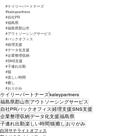
#ケイリーパートナーズ
#kaleypartners
#自社PR
#福島県
#福島県郡山市
#アウトソーシングサービス
#バックオフィス
#経理支援
#データ化支援
#企業整理収納
#SNS支援
#子連れ出勤
#猫
#楽しい時間
#癒し
#おりがみ
ケイリーパートナーズ
kaleypartners
福島県郡山市
アウトソーシングサービス
自社PR
バックオフィス
経理支援
SNS支援
企業整理収納
データ化支援
福島県
子連れ出勤
楽しい時間
猫
癒し
おりがみ
白河サテライトオフィス