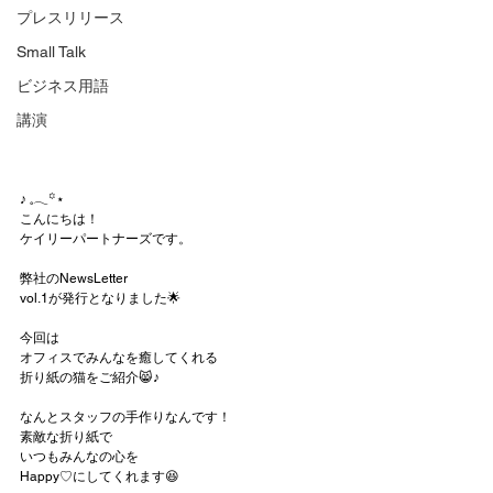
プレスリリース
Small Talk
ビジネス用語
講演
‎♪ 𓈒𓂃꙳⋆
こんにちは！
ケイリーパートナーズです。
弊社のNewsLetter
vol.1が発行となりました🌟
今回は
オフィスでみんなを癒してくれる
折り紙の猫をご紹介😸♪
なんとスタッフの手作りなんです！
素敵な折り紙で
いつもみんなの心を
Happy♡にしてくれます😆