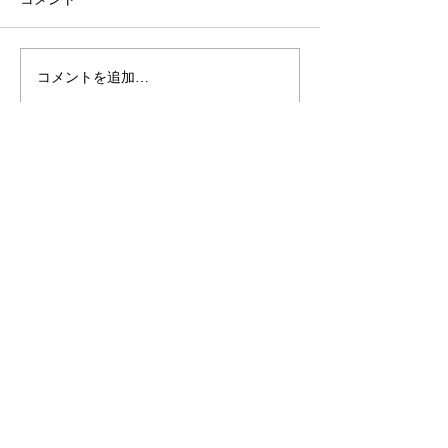
コメントを追加…
R8年度白河市キャリアサ
＼12市町村内に
ポート事業『わたしのこ
は支社・事業所
れからを、白河で見つけ
企業の皆様／
る』
会社概要
メディア
サービス