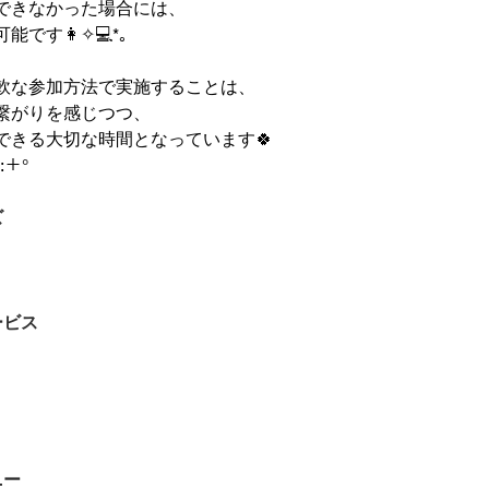
できなかった場合には、
です👩‍✧💻*｡
軟な参加方法で実施することは、
繋がりを感じつつ、
できる大切な時間となっています🍀
:＋°
ズ
ービス
ニー