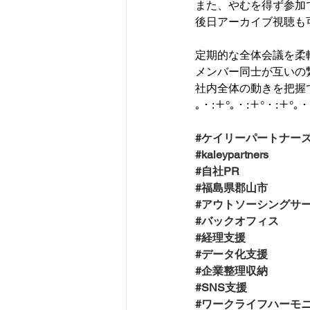
また、やむを得ず参加
後日アーカイブ視聴も可能
定期的な全体会議を柔
メンバー同士が互いの
社内全体の動きを把握
｡・:＋°｡・:＋°・:＋°｡・
#ケイリーパートナー
#kaleypartners
#自社PR
#福島県郡山市
#アウトソーシングサ
#バックオフィス
#経理支援
#データ化支援
#企業整理収納
#SNS支援
#ワークライフハーモ