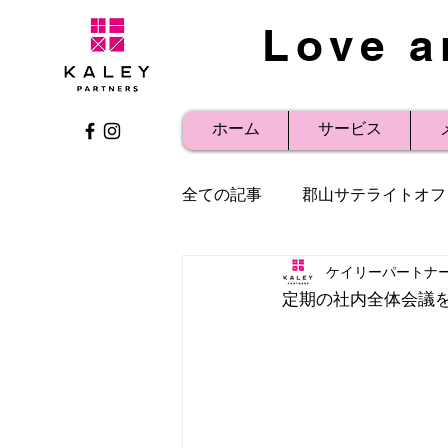
Love a
ホーム
サービス
全ての記事
郡山サテライトオフ
ケイリーパートナ
社内研修
事例紹介
プ
定期の社内全体会議を