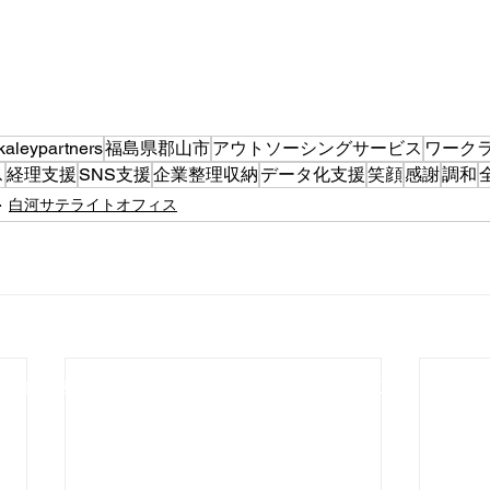
kaleypartners
福島県郡山市
アウトソーシングサービス
ワーク
ス
経理支援
SNS支援
企業整理収納
データ化支援
笑顔
感謝
調和
白河サテライトオフィス
メディア
サービス
事例紹介
採
人情報保護方針
​情報セキュリティ基本方針