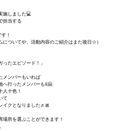
実施しました💻
で担当する
です！
ムについてや、活動内容のご紹介はまた後日☆）
ガったエピソード！」
たメンバーもいれば
地へ行ったメンバーもꉂ
🤗
十人十色！
いて
レイクとなりました♬🎀
席場所を選ぶことができます！
、