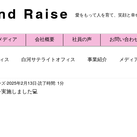
nd Raise
愛をもって人を育て、笑顔と幸
メディア
会社概要
社員の声
お問い合わ
ィス
白河サテライトオフィス
事業紹介
メディ
ーズ
2025年2月13日
読了時間: 1分
レスリリース
Small Talk
ビジネス用語
講演
実施しました💻