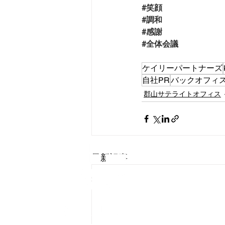
#笑顔
#調和
#感謝
#全体会議
ケイリーパートナーズ
自社PR
バックオフィ
郡山サテライトオフィス
会社概要
最新記事
​個