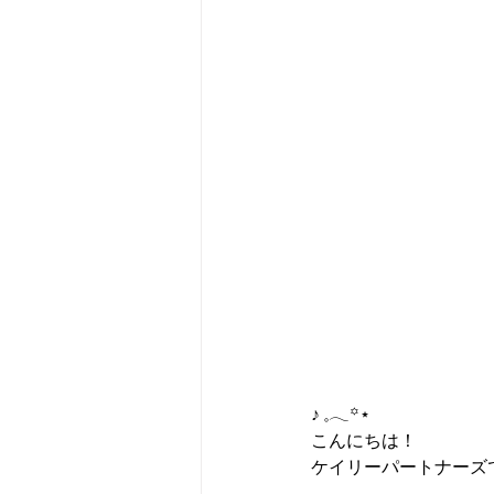
♪ 𓈒𓂃꙳⋆
こんにちは！
ケイリーパートナーズ