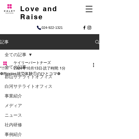
Love and
Raise
024-922-1321
記事
全ての記事
ケイリーパートナーズ
全ての記事
2024年10月13日
読了時間: 1分
❁Ripples就労体験①のひとコマ❁
郡山サテライトオフィス
白河サテライトオフィス
事業紹介
メディア
ニュース
社内研修
事例紹介