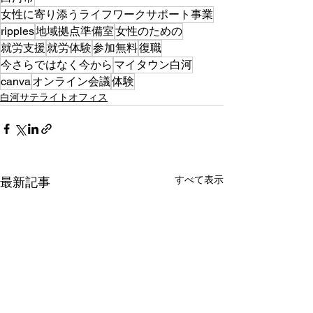
女性に寄り添うライフワークサポート事業
ripples
地域拠点準備室
女性のための
就労支援
就労体験
参加無料
復職
今さらではなく今から
マイタウン白河
canva
オンライン会議
体験
白河サテライトオフィス
すべて表示
最新記事