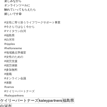
楽しみながら
オンラインツールに
触れていってもらえたら
嬉しいです😆
#女性に寄り添うライフワークサポート事業
#今さらではなく今から
#マイタウン白河
#福島県
#白河市
#ripples
#hellonewme
#地域拠点準備室
#女性のための
#就労支援
#就労体験
#参加無料
#復職
#オンライン会議
#体験
#canva
#ケイリーパートナーズ
#kaleypartners
ケイリーパートナーズ
kaleypartners
福島県
白河市