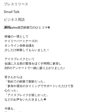
プレスリリース
Small Talk
ビジネス用語
講演
❁Ripples就労体験①のひとコマ❁
研修の一環として
ケイリーパートナーズの
オンライン全体会議
を
少しだけ体験してもらいました！
アイスブレイクという
会議に入る前の緊張をほぐす時間に参加し
2択のアンケートで一緒に盛り上がりました♪
皆さんからは
「初めての体験で新鮮だった」
「参加や退出のタイミングでサポートいただけて安
心だった」
「アイスブレイクが楽しかった」
などのお声をいただきました🌟
今後も、