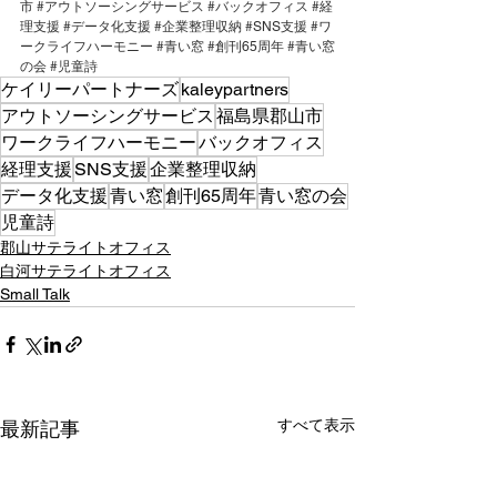
市
#アウトソーシングサービス
#バックオフィス
#経
理支援
#データ化支援
#企業整理収納
#SNS支援
#ワ
ークライフハーモニー
#青い窓
#創刊65周年
#青い窓
の会
#児童詩
ケイリーパートナーズ
kaleypartners
アウトソーシングサービス
福島県郡山市
ワークライフハーモニー
バックオフィス
経理支援
SNS支援
企業整理収納
データ化支援
青い窓
創刊65周年
青い窓の会
児童詩
郡山サテライトオフィス
白河サテライトオフィス
Small Talk
すべて表示
最新記事