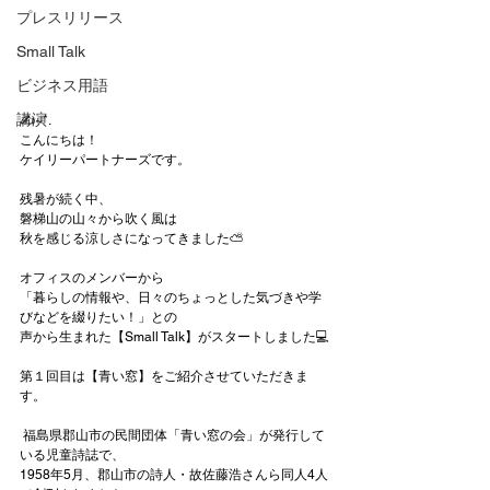
プレスリリース
Small Talk
ビジネス用語
講演
✍~*.
こんにちは！
ケイリーパートナーズです。
残暑が続く中、
磐梯山の山々から吹く風は
秋を感じる涼しさになってきました⛅
オフィスのメンバーから
「暮らしの情報や、日々のちょっとした気づきや学
びなどを綴りたい！」との
声から生まれた【Small Talk】がスタートしました💻
第１回目は【青い窓】をご紹介させていただきま
す。
 福島県郡山市の民間団体「青い窓の会」が発行して
いる児童詩誌で、
1958年5月、郡山市の詩人・故佐藤浩さんら同人4人