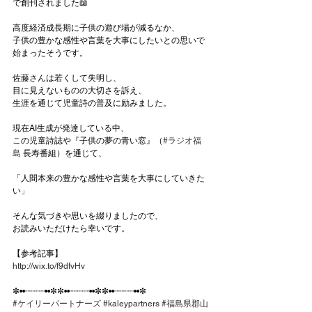
で創刊されました📖
高度経済成長期に子供の遊び場が減るなか、
子供の豊かな感性や言葉を大事にしたいとの思いで
始まったそうです。
佐藤さんは若くして失明し、
目に見えないものの大切さを訴え、
生涯を通じて児童詩の普及に励みました。
現在AI生成が発達している中、
この児童詩誌や『子供の夢の青い窓』（
#ラジオ福
島
 長寿番組）を通じて、
「人間本来の豊かな感性や言葉を大事にしていきた
い」
そんな気づきや思いを綴りましたので、
お読みいただけたら幸いです。
【参考記事】
http://wix.to/f9dfvHv
✼••┈┈┈┈••✼✼••┈┈┈┈••✼✼••┈┈┈┈••✼
#ケイリーパートナーズ
#kaleypartners
#福島県郡山