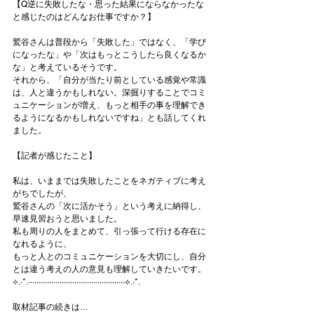
【Q逆に失敗したな・思った結果にならなかったな
と感じたのはどんなお仕事ですか？】
鷲谷さんは普段から「失敗した」ではなく、「学び
になったな」や「次はもっとこうしたら良くなるか
な」と考えているそうです。
それから、「自分が当たり前としている感覚や常識
は、人と違うかもしれない。深掘りすることでコミ
ュニケーションが増え、もっと相手の事を理解でき
るようになるかもしれないですね」とも話してくれ
ました。
【記者が感じたこと】
私は、いままでは失敗したことをネガティブに考え
がちでしたが、
鷲谷さんの「次に活かそう」という考えに納得し、
早速見習おうと思いました。
私も周りの人をまとめて、引っ張って行ける存在に
なれるように、
もっと人とのコミュニケーションを大切にし、自分
とは違う考えの人の意見も理解していきたいです。
⟡.·*.··············································⟡.·*.
取材記事の続きは…