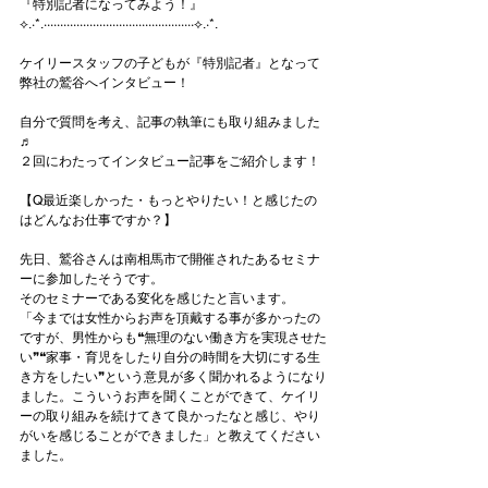
『特別記者になってみよう！』
⟡.·*.··············································⟡.·*.
ケイリースタッフの子どもが『特別記者』となって
弊社の鷲谷へインタビュー！
自分で質問を考え、記事の執筆にも取り組みました
♬
２回にわたってインタビュー記事をご紹介します！
【Q最近楽しかった・もっとやりたい！と感じたの
はどんなお仕事ですか？】
先日、鷲谷さんは南相馬市で開催されたあるセミナ
ーに参加したそうです。
そのセミナーである変化を感じたと言います。
「今までは女性からお声を頂戴する事が多かったの
ですが、男性からも❝無理のない働き方を実現させた
い❞❝家事・育児をしたり自分の時間を大切にする生
き方をしたい❞という意見が多く聞かれるようになり
ました。こういうお声を聞くことができて、ケイリ
ーの取り組みを続けてきて良かったなと感じ、やり
がいを感じることができました」と教えてください
ました。