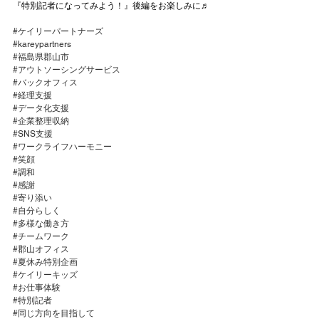
『特別記者になってみよう！』後編をお楽しみに♬
#ケイリーパートナーズ
#kareypartners
#福島県郡山市
#アウトソーシングサービス
#バックオフィス
#経理支援
#データ化支援
#企業整理収納
#SNS支援
#ワークライフハーモニー
#笑顔
#調和
#感謝
#寄り添い
#自分らしく
#多様な働き方
#チームワーク
#郡山オフィス
#夏休み特別企画
#ケイリーキッズ
#お仕事体験
#特別記者
#同じ方向を目指して