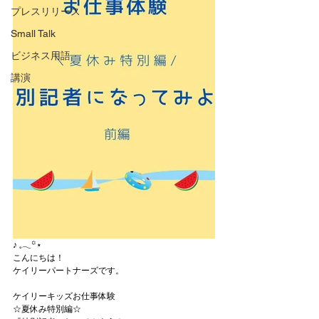
プレスリリース
Small Talk
ビジネス用語
講演
‎♪ 𓈒𓂃꙳⋆
こんにちは！
ケイリーパートナーズです。
ケイリーキッズお仕事体験
☆夏休み特別編☆