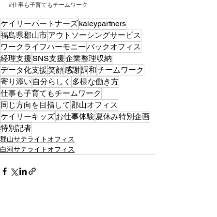
#仕事も子育てもチームワーク
ケイリーパートナーズ
kaleypartners
福島県郡山市
アウトソーシングサービス
ワークライフハーモニー
バックオフィス
経理支援
SNS支援
企業整理収納
データ化支援
笑顔
感謝
調和
チームワーク
寄り添い
自分らしく
多様な働き方
仕事も子育てもチームワーク
同じ方向を目指して
郡山オフィス
ケイリーキッズ
お仕事体験
夏休み特別企画
特別記者
郡山サテライトオフィス
白河サテライトオフィス
すべて表示
最新記事