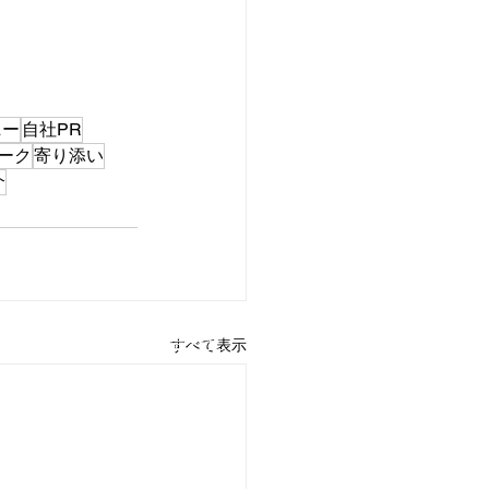
ニー
自社PR
ーク
寄り添い
介
用情報
​お問い合わせ
すべて表示
ＤＸ戦略