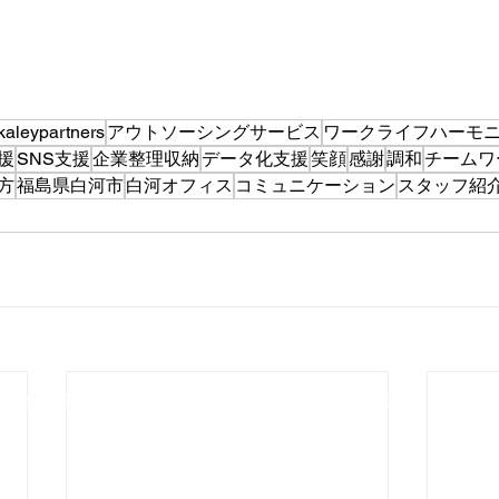
kaleypartners
アウトソーシングサービス
ワークライフハーモ
援
SNS支援
企業整理収納
データ化支援
笑顔
感謝
調和
チームワ
方
福島県白河市
白河オフィス
コミュニケーション
スタッフ紹
メディア
サービス
事例紹介
採
人情報保護方針
​情報セキュリティ基本方針