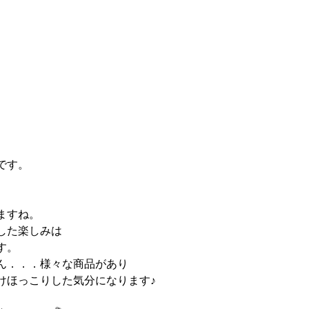
です。
ますね。
した楽しみは
す。
ん．．．様々な商品があり
けほっこりした気分になります♪