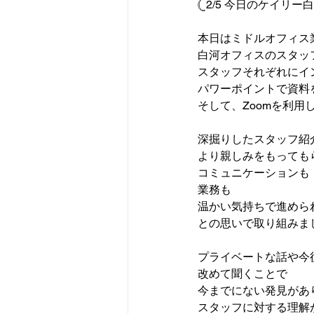
𓊆2/5 今日のケイリー
本日はミドルオフィス
白河オフィスのスタッ
スタッフそれぞれにイ
パワーポイントで資料
そして、Zoomを利用
深掘りしたスタッフ紹
より親しみをもっても
コミュニケーションも
業務も
温かい気持ちで進めら
との思いで取り組みま
プライベートな話や今
改めて聞くことで
今までにない発見があ
スタッフに対する理解