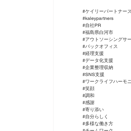
#ケイリーパートナー
#kaleypartners
#自社PR
#福島県白河市
#アウトソーシングサ
#バックオフィス
#経理支援
#データ化支援
#企業整理収納
#SNS支援
#ワークライフハーモ
#笑顔
#調和
#感謝
#寄り添い
#自分らしく
#多様な働き方
#チームワーク