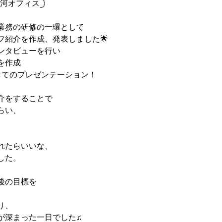
白河オフィス𓊇
業務の研修の一環として
フ紹介を作成、発表しました🌟
ンタビューを行い
を作成
してのプレゼンテーション！
介をすることで
らい、
れたらいいな、
した。
後の目標を
り、
が深まった一日でした♫