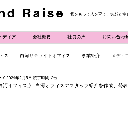
nd Raise
愛をもって人を育て、笑顔と幸
メディア
会社概要
社員の声
お問い合わ
ィス
白河サテライトオフィス
事業紹介
メディ
ーズ
2024年2月5日
読了時間: 2分
レスリリース
Small Talk
ビジネス用語
講演
イリー白河オフィス𓊇 白河オフィスのスタッフ紹介を作成、発