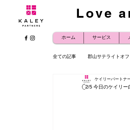
Love a
ホーム
サービス
全ての記事
郡山サテライトオフ
ケイリーパートナ
社内研修
事例紹介
プ
𓊆2/5 今日のケ