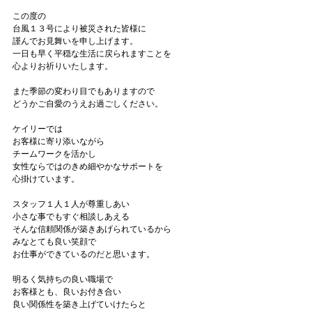
この度の
台風１３号により被災された皆様に
謹んでお見舞いを申し上げます。
一日も早く平穏な生活に戻られますことを
心よりお祈りいたします。
また季節の変わり目でもありますので
どうかご自愛のうえお過ごしください。
ケイリーでは
お客様に寄り添いながら
チームワークを活かし
女性ならではのきめ細やかなサポートを
心掛けています。
スタッフ１人１人が尊重しあい
小さな事でもすぐ相談しあえる
そんな信頼関係が築きあげられているから
みなとても良い笑顔で
お仕事ができているのだと思います。
明るく気持ちの良い職場で
お客様とも、良いお付き合い
良い関係性を築き上げていけたらと