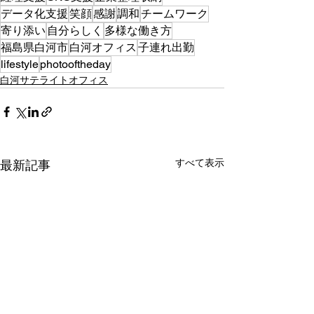
データ化支援
笑顔
感謝
調和
チームワーク
寄り添い
自分らしく
多様な働き方
福島県白河市
白河オフィス
子連れ出勤
lifestyle
photooftheday
白河サテライトオフィス
すべて表示
最新記事