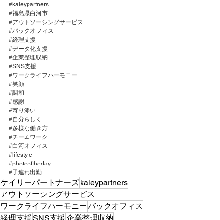
#kaleypartners
#福島県白河市
#アウトソーシングサービス
#バックオフィス
#経理支援
#データ化支援
#企業整理収納
#SNS支援
#ワークライフハーモニー
#笑顔
#調和
#感謝
#寄り添い
#自分らしく
#多様な働き方
#チームワーク
#白河オフィス
#lifestyle
#photooftheday
#子連れ出勤
ケイリーパートナーズ
kaleypartners
アウトソーシングサービス
ワークライフハーモニー
バックオフィス
経理支援
SNS支援
企業整理収納