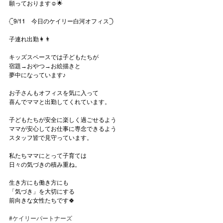
願っております☺🌟
𓊆9/11　今日のケイリー白河オフィス𓊇
子連れ出勤👩👨
キッズスペースでは子どもたちが
宿題→おやつ→お絵描きと
夢中になっています♪
お子さんもオフィスを気に入って
喜んでママと出勤してくれています。
子どもたちが安全に楽しく過ごせるよう
ママが安心してお仕事に専念できるよう
スタッフ皆で見守っています。
私たちママにとって子育ては
日々の気づきの積み重ね。
生き方にも働き方にも
「気づき」を大切にする
前向きな女性たちです🍀
#ケイリーパートナーズ