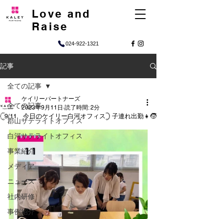
Love and
Raise
024-922-1321
記事
全ての記事
ケイリーパートナーズ
全ての記事
2023年9月11日
読了時間: 2分
𓊆9/11 今日のケイリー白河オフィス𓊇 子連れ出勤👧🧒
郡山サテライトオフィス
白河サテライトオフィス
事業紹介
メディア
ニュース
社内研修
事例紹介