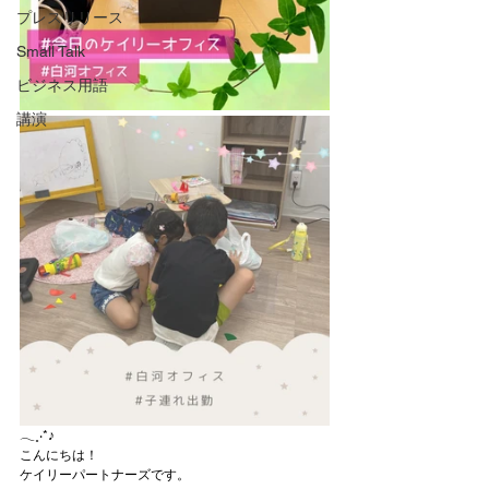
プレスリリース
Small Talk
ビジネス用語
講演
𓂃˳‧*♪
こんにちは！
ケイリーパートナーズです。