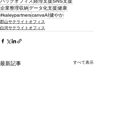
バックオフィス
経理支援
SNS支援
企業整理収納
データ化支援
健康
#kaleypartners
canvaAI
健やか
郡山サテライトオフィス
白河サテライトオフィス
すべて表示
最新記事