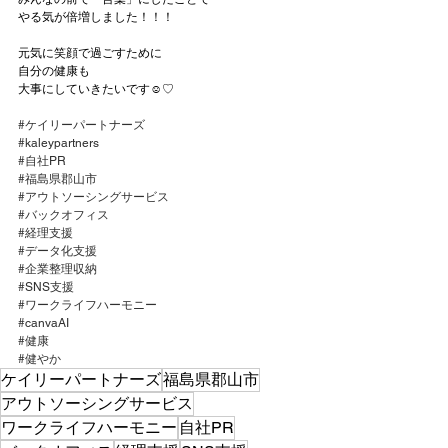
やる気が倍増しました！！！
元気に笑顔で過ごすために
自分の健康も
大事にしていきたいです☺♡
#ケイリーパートナーズ
#kaleypartners
#自社PR
#福島県郡山市
#アウトソーシングサービス
#バックオフィス
#経理支援
#データ化支援
#企業整理収納
#SNS支援
#ワークライフハーモニー
#canvaAI
#健康
#健やか
ケイリーパートナーズ
福島県郡山市
アウトソーシングサービス
ワークライフハーモニー
自社PR