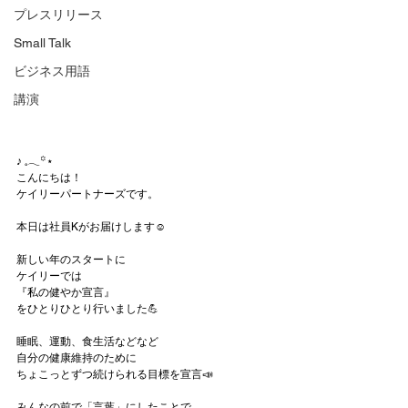
プレスリリース
Small Talk
ビジネス用語
講演
♪ 𓈒𓂃꙳⋆
こんにちは！
ケイリーパートナーズです。
本日は社員Kがお届けします☺
新しい年のスタートに
ケイリーでは
『私の健やか宣言』
をひとりひとり行いました💪
睡眠、運動、食生活などなど
自分の健康維持のために
ちょこっとずつ続けられる目標を宣言📣
みんなの前で「言葉」にしたことで