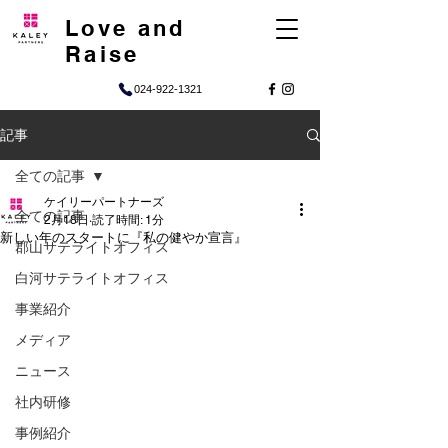
Love and
Raise
024-922-1321
記事
全ての記事
ケイリーパートナーズ
全ての記事
2月18日
読了時間: 1分
新しい年のスタートに『私の健やか宣言』
郡山サテライトオフィス
白河サテライトオフィス
事業紹介
メディア
ニュース
社内研修
事例紹介