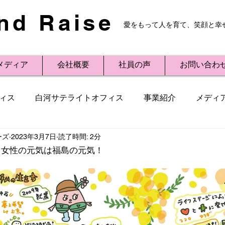
nd Raise
愛をもって人を育て、笑顔と幸
メディア
会社概要
社員の声
お問い合わ
ィス
白河サテライトオフィス
事業紹介
メディ
ーズ
2023年3月7日
読了時間: 2分
レスリリース
Small Talk
ビジネス用語
講演
グ 女性の元気は福島の元気！