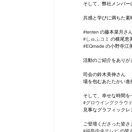
そして、弊社メンバー
共感と学びに満ちた素
#tenten
 の藤本菜月さ
#しゅふコミ
 の横尾恵
#EQmade
 の小野寺江
活動のご紹介をありが
司会の鈴木美伸さん
場を包むあたたかい進
そして、幸せな時間を
#グロウイングクラウ
見事なグラフィックレ
ご登壇くださった皆さ
#福島中央テレビ
 の皆