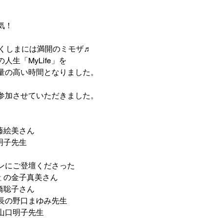
気！
ふくしまには満開のミモザ♬
生「MyLife」を
量の高い時間となりました。
参加させていただきました。
藤絵美さん
明子先生
ンにご登壇くださった
社
 の金子真美さん
橋聡子さん
長の野口まゆみ先生
山口明子先生