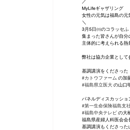
／
MyLifeギャザリング
女性の元気は福島の元
＼
3月5日㈰のコラッセ
集まった皆さんが自分の人
主体的に考えられる熱
弊社は協力企業として
基調講演をくださった
#カトウファーム
 の加
#福島県立医大
 の山口
パネルディスカッショ
#第一生命保険福島支
#福島中央テレビ
 の大
福島県産婦人科医会会
基調講演もくださった