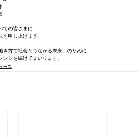
ま
ま
べての皆さまに
礼を申し上げます。
働き方で社会とつながる未来」のために
レンジを続けてまいります。
ュース
メディア
サービス
事例紹介
採
人情報保護方針
​情報セキュリティ基本方針