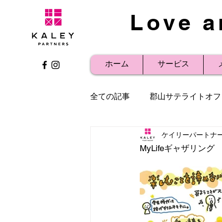
Love a
ホーム
サービス
全ての記事
郡山サテライトオフ
ケイリーパートナ
社内研修
事例紹介
プ
MyLifeギャザリン