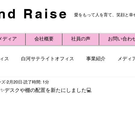
nd Raise
愛をもって人を育て、笑顔と幸
メディア
会社概要
社員の声
お問い合わ
ィス
白河サテライトオフィス
事業紹介
メディ
ーズ
2月20日
読了時間: 1分
レスリリース
Small Talk
ビジネス用語
講演
✨デスクや棚の配置を新たにしました💻