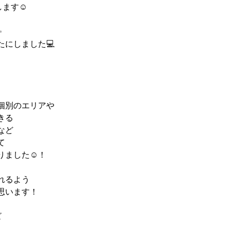
します☺
✨
たにしました💻
個別のエリアや
きる
など
て
りました☺！
れるよう
思います！
ズ