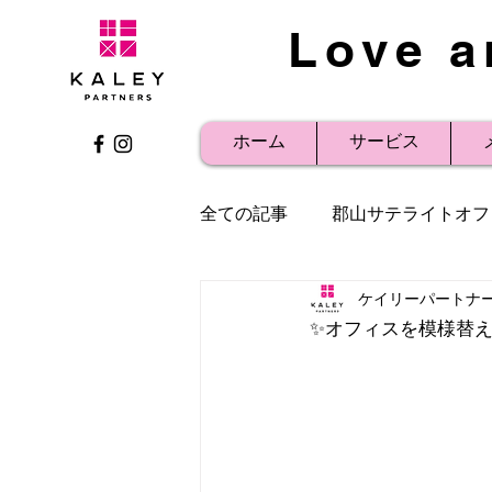
Love a
ホーム
サービス
全ての記事
郡山サテライトオフ
ケイリーパートナ
社内研修
事例紹介
プ
✨オフィスを模様替え