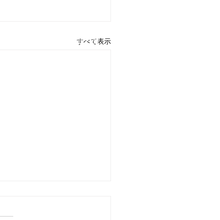
用情報
​お問い合わせ
すべて表示
ＤＸ戦略
を提供しています。