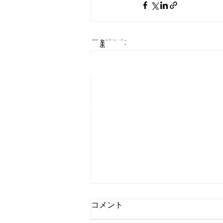
会社概要
最新記事
​個
誰もが自分ら
株式会社ケイ
〒963-88
Tel: 024-92
© 2021 
コメント