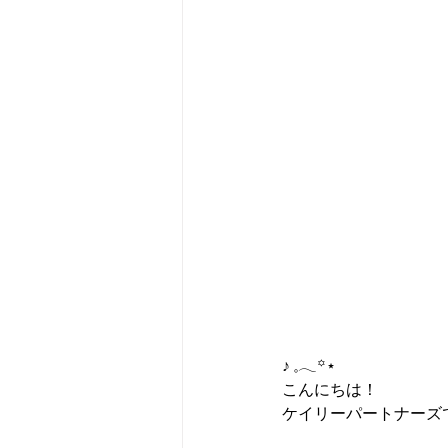
♪ 𓈒𓂃꙳⋆
こんにちは！
ケイリーパートナーズ