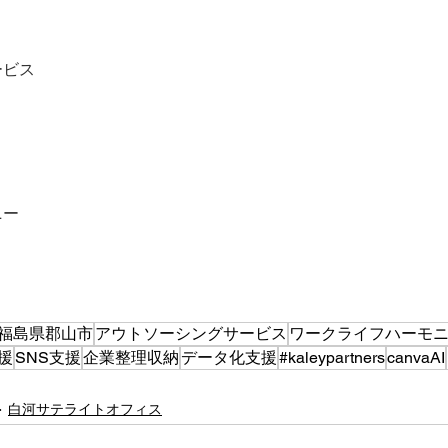
ービス
ニー
福島県郡山市
アウトソーシングサービス
ワークライフハーモ
援
SNS支援
企業整理収納
データ化支援
#kaleypartners
canvaAI
白河サテライトオフィス